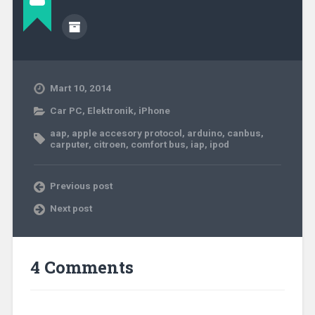
Mart 10, 2014
Car PC
,
Elektronik
,
iPhone
aap
,
apple accesory protocol
,
arduino
,
canbus
,
carputer
,
citroen
,
comfort bus
,
iap
,
ipod
Previous post
Next post
4 Comments