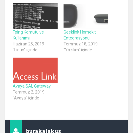
Fping Komutu ve
Geeklink Homekit
Kullanımı
Entegrasyonu
Haziran 25, 2019
Temmuz 18, 2019
"Linux" içinde
"Yazılım" içinde
Avaya SAL Gateway
Temmuz 2, 2019
"Avaya" içinde
burakalakus