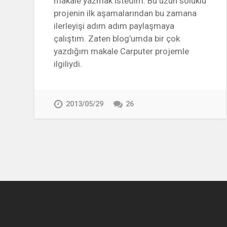
makale yazmak istedim. Bu uzun soluklu
projenin ilk aşamalarından bu zamana
ilerleyişi adım adım paylaşmaya
çalıştım. Zaten blog’umda bir çok
yazdığım makale Carputer projemle
ilgiliydi.
2013/05/29
26